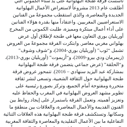
تأسست فرقة طنجة البهلوانية على يد سناء الكموني التي
أطلقت عام 2013 مشروعاً لاستعراض الأعمال البهلوانية
الجديدة والمعاصرة، والذي استقطب مجموعةً من الفنانين
الاستعراضيين المغربيين. واعتقاداً منها بقدرة هؤلاء الفنانين
على أداء أعمال مبتكرة ومميزة، طلبت الكموني من المخرج
أوريليان بوري التعاون معها في طنجة لإطلاق أول عرض
بهلواني مغربي معاصر. وابتكرت الفرقة مجموعةً من العروض
تشمل “تَوب” (أوريليان بوري-2004)، و“شوف وشوف”
(زيمرمان ودي بيرو-2009)، و“أزيموت” (أوريليان بوري-2013)،
و“الحلقة” (عرض جماعي يتضمن فرقة طنجة البهلوانية
بمشاركة عبد اليزيد سنهادي – 2016). تتمحور عروض فرقة
طنجة البهلوانية حول الثقافة الشعبية، وتسعى لنشر ثقافة
متحررة ومفتوحة أمام الجميع، وتركز بصورةٍ رئيسية على
تطوير مشهد العروض البهلوانية في المغرب والحفاظ عليه
وتعزيز أهميته. وتعمل الفرقة باستمرار على إيجاد روابط بين
الفنون القديمة والأعمال المعاصرة، والعلاقات بين منطقةٍ ما
وسكانها. وتستكشف فرقة طنجة البهلوانية هذه العلاقات الثنائية
التفاعلية ما بين الأعمال التقليدية والمعاصرة والثقافة المغربية