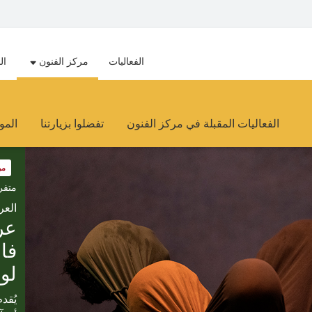
الفعاليات
مركز الفنون
ال
الفعاليات المقبلة في مركز الفنون
تفضلوا بزيارتنا
المو
مر
متفر
العر
عر
فا
لو
يُقد