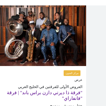
مركز الفنون
عرض
العروض الأولى للفرقتين في الخليج العربي
"فرقة ذا ديرتي دازن براس باند" | فرقة
"فانفاراي"
حفل موسيقي مزدوج