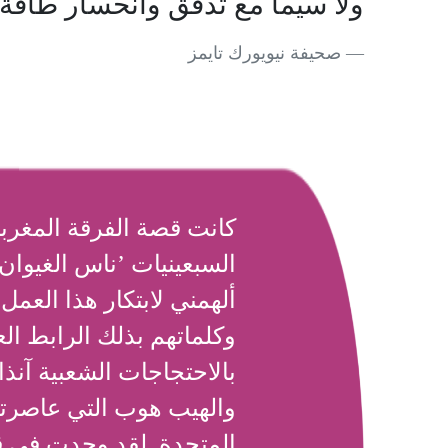
ولا سيما مع تدفق وانحسار طاقة 
صحيفة نيويورك تايمز
كانت قصة الفرقة المغرب
السبعينيات ’ناس الغيوان ‘
ألهمني لابتكار هذا العمل
وكلماتهم بذلك الرابط ا
بالاحتجاجات الشعبية آنذا
والهيب هوب التي عاصرته
المتحدة. لقد وجدت في 