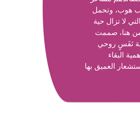
يب هوب، وتحمل
لتي لا تزال حية
ومن هنا، صممت
 نَفَسٍ روحي
ية البقاء
تشعار العميق بها