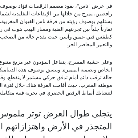
في عرض "ناس"، يقود مصمم الرقصات فؤاد بوصوف مو
راقصين، يمزج من خلالها بين الإيقاعات التقليدية لشم
يستلهم بوصوف رؤيته من فرقة ناس الغيوان المغربية، 
تقارباً جلياً بين تجربتهم الفنية ومسار الهيب هوب في
كطقس فني عميق وآسر، حيث يقدم حالة من الصخب الرو
والتعبير المعاصر الحر.
وعلى خشبة المسرح، يتفاعل المؤدون عبر مزيج متنوع 
الخاص وبصمته المميزة. وينسق بوصوف هذه الديناميكية
حالة ترقب دائم أمام تدفق حركي مستمر لا ينقطع. وق
موطنه المغرب، حيث أقامت الفرقة هناك خلال فترة ال
لتتشابك أنماط الرقص الحضري في تجربة فنية متكاملة
يتجلى طوال العرض توتر ملموس 
المتجذر في الأرض واهتزازاتهم ال