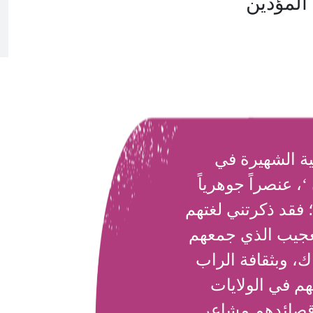
المؤدين
ية الشهيرة في
، عنصراً جوهرياً
؛ فقد ذكرتني لغتهم
لعجيب الذي جمعهم
ك، وبثقافة الراب
م في الولايات
قصائدهم مشاعر