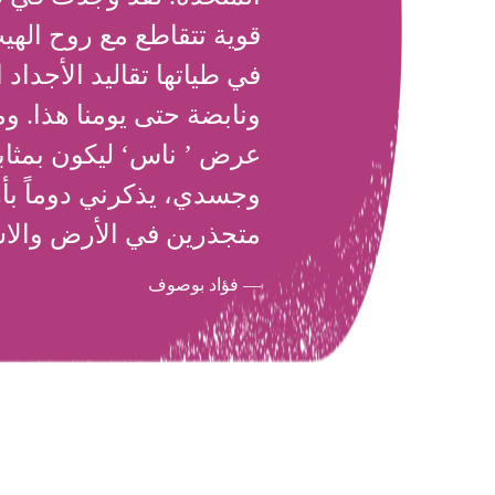
قوية تتقاطع مع روح اله
في طياتها تقاليد الأجداد ا
ونابضة حتى يومنا هذا. 
عرض ’ ناس‘ ليكون بمثابة
وجسدي، يذكرني دوماً بأهم
متجذرين في الأرض والاس
فؤاد بوصوف