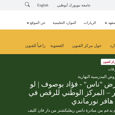
Search
جامعة نيويورك أبوظبي
English
معهد
الزيارات
الموارد التعليمية
عن الموقع
ارد
حول مركز الفنون
العضوية
راعياً للفنون
كز الفنون
قات
وض المدرسية النهارية
ض "ناس" - فؤاد بوصوف | لو
ر – المركز الوطني للرقص في
 هافر نورماندي
م بدعم من مبادرة دانس ريفليكشنز من دار فان كليف