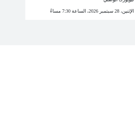
الإثنين، 28 سبتمبر 2026، الساعة 7:30 مساءً
© جامعة نيويورك أبوظبي
بيان الخصوصية الرقمية
الوصول
للاتصال بنا