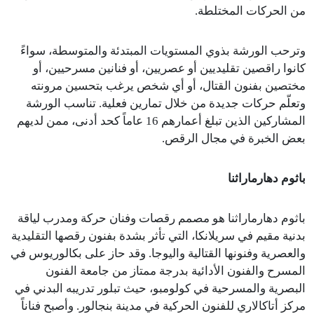
من الحركات المختلطة.
وترحب الورشة بذوي المستويات المبتدئة والمتوسطة، سواءً
كانوا راقصين تقليديين أو عصريين، أو فنانين مسرحيين، أو
مختصين بفنون القتال، أو أي شخص يرغب بتحسين مرونته
وتعلّم حركات جديدة من خلال تمارين فعلية. تناسب الورشة
المشاركين الذين تبلغ أعمارهم 16 عاماً كحد أدنى، ممن لديهم
بعض الخبرة في مجال الرقص.
باثوم دهارماراثنا
باثوم دهارماراثنا هو مصمم رقصات وفنان حركة ومدرب لياقة
بدنية مقيم في سريلانكا، التي تأثر بشدة بفنون رقصها التقليدية
والعصرية وفنونها القتالية واليوجا. وقد حاز على بكالوريوس في
المسرح والفنون الأدائية بدرجة ممتاز من جامعة الفنون
البصرية والمسرحية في كولومبو، حيث تبلور تدريبه البدني في
مركز أتاكالاري للفنون الحركية في مدينة بنجالور. وأصبح فناناً