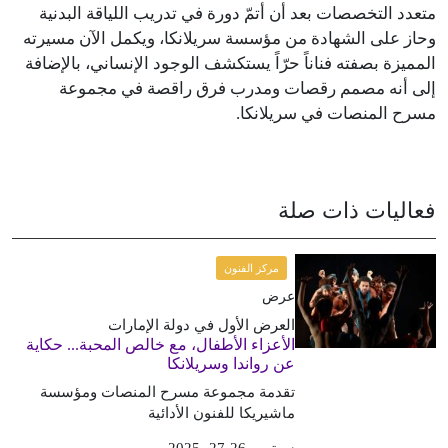
متعدد التخصصات بعد أن أتمّ دورة في تدريب اللياقة البدنية
وحاز على الشهادة من مؤسسة سريلانكا، ويكمل الآن مسيرته
المميزة بصفته فناناً حرّاً يستكشف الوجود الإنساني، بالإضافة
إلى أنه مصمم رقصات ومدرب فرق راقصة في مجموعة
مسرح المنصات في سريلانكا.
فعاليات ذات صلة
مركز الفنون
عرض
العرض الأول في دولة الإمارات
الأعزاء الأطفال، مع خالص المحبة... حكاية
عن رواندا وسريلانكا
تقدمة مجموعة مسرح المنصات ومؤسسة
ماشيريكا للفنون الأدائية
سبتمبر 26-27، 2025