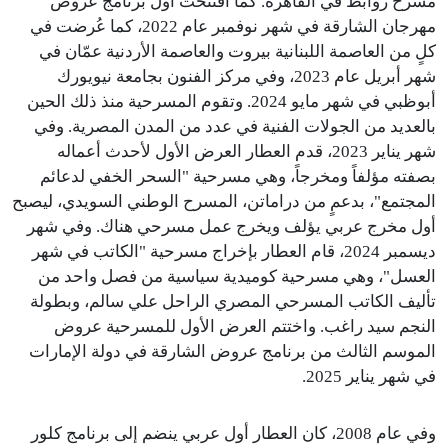
مسرح روابط في القاهرة. كما افتتحت أول برنامج عروض
مهرجان الشارقة في شهر نوفمبر عام 2022، كما عُرضت في
كلٍ من العاصمة اللبنانية بيروت والعاصمة الأردنية عمّان في
شهر أبريل عام 2023، وفي مركز الفنون بجامعة نيويورك
أبوظبي في شهر مايو 2024. وتقوم المسرحية منذ ذلك الحين
بالعديد من الجولات الفنية في عدد من المدن المصرية. وفي
شهر يناير 2023، قدم العطار العرض الأول لأحدث أعماله
بصفته مؤلفاً ومخرجاً، وهي مسرحية "السحر الخفي لدعائم
المجتمع"، بدعمٍ من دراماتن، المسرح الوطني السويدي، ليصبح
أول مخرج عربي يؤلف ويخرج عمل مسرحي هناك. وفي شهر
ديسمبر 2024، قام العطار بإخراج مسرحية "الكاتب في شهر
العسل"، وهي مسرحية كوميدية سياسية من فصل واحد من
تأليف الكاتب المسرحي المصري الراحل علي سالم، وبطولة
النجم سيد راغب. واختتم العرض الأول للمسرحية عروض
الموسم الثالث من برنامج عروض الشارقة في دولة الإمارات
في شهر يناير 2025.
وفي عام 2008، كان العطار أول عربي ينضم إلى برنامج كلور