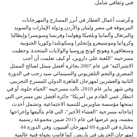
فني وثقافي شامل.
وعُرضت أعمال العطار في أبرز المسارح والمهرجانات
المرموقة في مصر ولبنان والأردن ودولة الإمارات والسويد
والبرتغال وألمانيا وبلجيكا وهولندا وفرنسا وسويسرا وإيطاليا
وكرواتيا ومونتينيغرو وإنجلترا وسكوتلندا وكوريا الجنوبية
وسنغافورة وهونج كونج وروسيا والولايات المتحدة. وحظيت
مسرحيته "اللعنة على داروين، أو كيف تعلمت أن أحب
الاشتراكية" في عام 2007 بجائزة أفضل ممثل لصالح الممثل
المصري والنجم التلفزيوني والسينمائي سيد رجب في الدورة
الثانية والعشرين لمهرجان القاهرة الدولي للمسرح التجريبي.
وفي شهر يناير عام 2010، نالت مسرحيته "الحياة حلوة، أو في
انتظار عمي القادم من أمريكا" جائزة أفضل نص مسرحي التي
تمنحها مؤسسة ساويرس للتنمية الاجتماعية. وتشمل أحدث
إنتاجاته مسرحية "العشاء الأخير"، التي قام بتأليفها وإخراجها
بنفسه، وتم عرضها في عام 2015 ضمن مجموعة رسمية
مختارة في الدورة 69 لمهرجان أفينيون، وفي الدورة 44
لمهرجان الخريف في باريس. كما قامت بجولة فنية عالمية