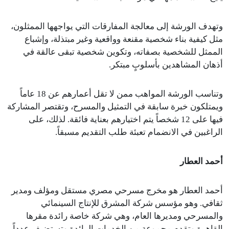
وتهدف الورشة إلى معالجة المفارقات التي يواجهها الممثلون،
مثل كيفية بناء شخصية مقنعة وواقعية وغير مبتذلة، وإشباع
الممثل للشخصية بصفاته، وتكوين شخصية تبقى عالقة في
أذهان المشاهدين بأسلوبٍ مبتكر.
وتناسب الورشة المواهب ممن لا تقل أعمارهم عن 18 عاماً
ويمتلكون خبرة سابقة في التمثيل والمسرح، وتقتصر المشاركة
فيها على 12 شخصاً يتم اختيارهم بعناية فائقة. لذلك، على
الراغبين في الانضمام تعبئة طلب التقديم مسبقاً.
أحمد العطار
أحمد العطار هو مخرج مسرحي مصري مستقل ومؤلف ومدير
ثقافي. وهو مؤسس شركة المشرق للإنتاج السينمائي
والمسرحي ومديرها العام، وهي شركة خاصة رائدة مقرها
القاهرة وتقدم مجموعة من الخدمات الرائدة وتستضيف عدداً