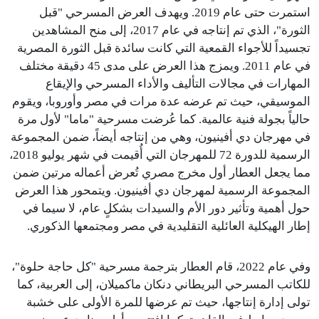
استمرت حتى عام 2019. ويهدف العرض المسرحي "قبل
الثورة"، الذي تم إنتاجه في عام 2017، إلى منح المشاهدين
تجسيداً للأجواء القمعية التي كانت سائدة قبل الثورة المصرية
في عام 2011. ويمزج هذا العرض على مدى 45 دقيقة مختلف
المهارات في مجالات التأليف والأداء المسرحي والإيقاع
الموسيقي، حيث تم عرضه عدة مرات في مصر وأوروبا، ويقوم
حالياً بجولة فنية عالمية. كما عُرضت مسرحية "ماما" لأول مرة
في مهرجان دي أفينيون، وهي من إنتاجه أيضاً، ضمن المجموعة
الرسمية للدورة 72 للمهرجان التي أُقيمت في شهر يوليو 2018،
مما يجعل العطار أول مخرج مصري تُعرض أعماله مرتين ضمن
المجموعة الرسمية لمهرجان دي أفينيون. ويتمحور هذا العرض
حول أهمية وتأثير دور الأم والسيدات بشكلٍ عام، لا سيما في
إطار الهيكلية العائلية التقليدية في مصر ومجتمعها الذكوري.
وفي عام 2022، قام العطار بترجمة مسرحية "كل حاجة حلوة"،
للكاتب المسرحي البريطاني دنكان ماكميلان، إلى العربية، كما
تولى إدارة إنتاجها، حيث تم عرضها للمرة الأولى على خشبة