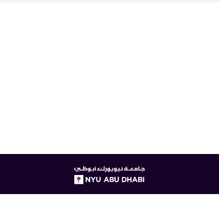
NYUAD
logo
© جامعة نيويورك أبوظبي