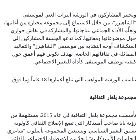
ويختبر المشاركون في الورشة التراث الغني لموسيقى
"الشاهيرز"، من خلال الاستماع إلى مجموعة مختارة من أغانيها،
وتعلّم الأداء الجماعي لنتاجاتها، والمشاركة في نقاش حواري
حول موضوعاتها ومعانيها. كما تدعو الجلسة المشاركين إلى
استكشاف أوجه التشابه بين موسيقى "الشاهيرز" والتقاليد
المماثلة في ثقافاتهم الخاصة، بهدف تكوين فهم أعمق حول
كيفية توظيف الموسيقى كأداة للتغيير الاجتماعي.
تناسب الورشة المواهب التي تبلغ أعمارها 18 عاماً وما فوق.
مجموعة يلغار الثقافية
تأسست مجموعة يلغار الثقافية في عام 2015، مستلهمةً من
رؤية بابا صاحب أمبيدكار التي تضع الإصلاح الثقافي كأولوية
تسبق التغيير السياسي. وتستعين المجموعة بأسلوب "شاعري
الجلسات الأمبيدكارية" للحدّ من الاضطهاد الاجتماعي القائم