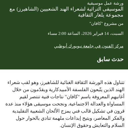
ورشة عمل موسيقية
الموسيقى التراثية لشعراء الهند الشعبيين (الشاهيرز) مع
مجموعة يلغار الثقافية
من مشروع "كافان"
السبت، 14 فبراير 2026، الساعة 2:00 مساء
مركز الفنون في جامعة نيويورك أبوظبي
حدث سابق
تتناول هذه الورشة الثقافة الغنائية للشاهيرز، وهو لقب شعراء
الهند الذين يتّبعون الفلسفة الأمبيدكارية ويقدّمون من خلال
أغانيهم المعروفة باسم "كافان" نتاجات فنية تنتصر لقيم
المساواة والعدالة الاجتماعية. ونجحت موسيقى هؤلاء منذ عدة
قرون في تشكيل قالب فني يمزج الألحان الشعبية التقليدية
والفكر المعاصر، ويتيح إبداعات ملهمة تنادي بالحوار حول
السلام والتعايش وحقوق الإنسان.