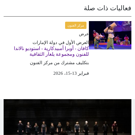
فعاليات ذات صلة
مركز الفنون
عرض
العرض الأول في دولة الإمارات
كافان - أوبرا أمبيدكارية - استوديو نالاندا
للفنون ومجموعة يلغار الثقافية
بتكليف مشترك من مركز الفنون
فبراير 13-15، 2026